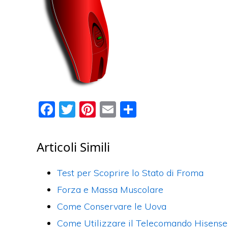
F
T
Pi
E
C
a
w
nt
m
o
c
itt
er
ai
n
Articoli Simili
e
er
e
l
di
b
st
vi
Test per Scoprire lo Stato di Froma
o
di
Forza e Massa Muscolare
o
Come Conservare le Uova
k
Come Utilizzare il Telecomando Hisense