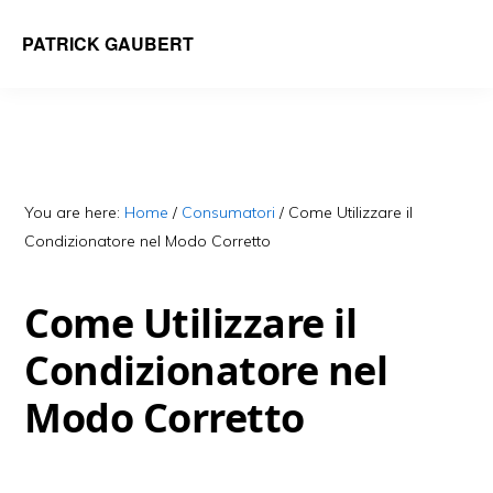
Skip
Skip
PATRICK GAUBERT
to
to
main
primary
content
sidebar
You are here:
Home
/
Consumatori
/
Come Utilizzare il
Condizionatore nel Modo Corretto
Come Utilizzare il
Condizionatore nel
Modo Corretto