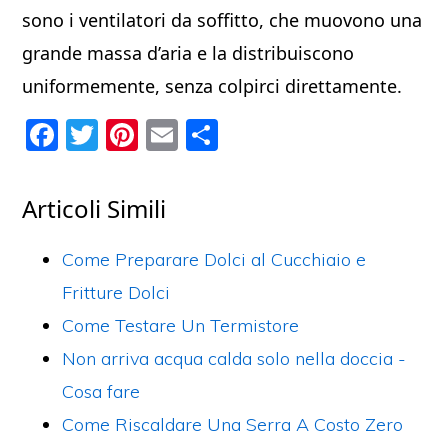
sono i ventilatori da soffitto, che muovono una
grande massa d’aria e la distribuiscono
uniformemente, senza colpirci direttamente.
F
T
Pi
E
C
a
w
nt
m
o
c
itt
er
ai
n
Articoli Simili
e
er
e
l
di
b
st
vi
Come Preparare Dolci al Cucchiaio e
o
di
Fritture Dolci
o
Come Testare Un Termistore
k
Non arriva acqua calda solo nella doccia -
Cosa fare
Come Riscaldare Una Serra A Costo Zero