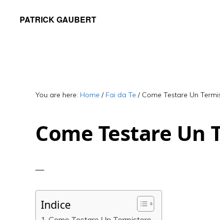
Skip
Skip
PATRICK GAUBERT
to
to
main
primary
content
sidebar
You are here:
Home
/
Fai da Te
/
Come Testare Un Termi
Come Testare Un 
Indice
Come Testare Un Termistore