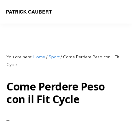
Skip
Skip
PATRICK GAUBERT
to
to
main
primary
content
sidebar
You are here:
Home
/
Sport
/
Come Perdere Peso con il Fit
Cycle
Come Perdere Peso
con il Fit Cycle