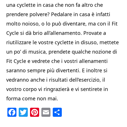
una cyclette in casa che non fa altro che
prendere polvere? Pedalare in casa è infatti
molto noioso, o lo può diventare, ma con il Fit
Cycle si dà brio all’allenamento. Provate a
riutilizzare le vostre cyclette in disuso, mettete
un po’ di musica, prendete qualche nozione di
Fit Cycle e vedrete che i vostri allenamenti
saranno sempre più divertenti. E inoltre si
vedranno anche i risultati dell’esercizio, il
vostro corpo vi ringrazierà e vi sentirete in
forma come non mai.
F
T
Pi
E
C
a
w
nt
m
o