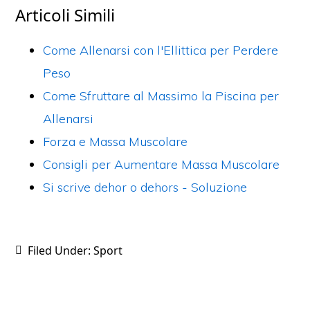
c
itt
er
ai
n
Articoli Simili
e
er
e
l
di
b
st
vi
Come Allenarsi con l'Ellittica per Perdere
o
di
Peso
o
Come Sfruttare al Massimo la Piscina per
k
Allenarsi
Forza e Massa Muscolare
Consigli per Aumentare Massa Muscolare
Si scrive dehor o dehors​ - Soluzione
Filed Under:
Sport