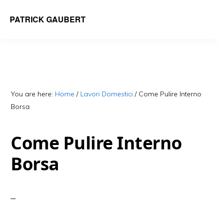
Skip
Skip
PATRICK GAUBERT
to
to
main
primary
content
sidebar
You are here:
Home
/
Lavori Domestici
/
Come Pulire Interno
Borsa
Come Pulire Interno
Borsa