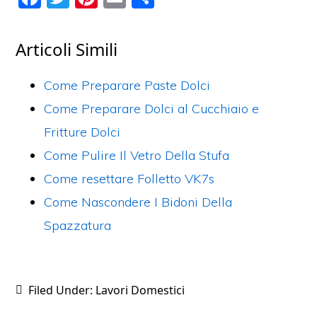
a
w
nt
m
o
c
itt
er
ai
n
Articoli Simili
e
er
e
l
di
b
st
vi
Come Preparare Paste Dolci
o
di
Come Preparare Dolci al Cucchiaio e
o
Fritture Dolci
k
Come Pulire Il Vetro Della Stufa
Come resettare Folletto VK7s
Come Nascondere I Bidoni Della
Spazzatura
Filed Under:
Lavori Domestici