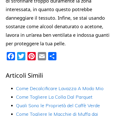
di strofinare troppo duramente la zona
interessata, in quanto questo potrebbe
danneggiare il tessuto. Infine, se stai usando
sostanze come alcool denaturato o acetone,
lavora in un’area ben ventilata e indossa guanti
per proteggere la tua pelle.
F
T
Pi
E
C
a
w
nt
m
o
c
itt
er
ai
n
Articoli Simili
e
er
e
l
di
b
st
vi
Come Decalcificare Lavazza A Modo Mio
o
di
Come Togliere La Colla Dal Parquet
o
Quali Sono le Proprietà del Caffè Verde
k
Come Togliere le Macchie di Muffa dai