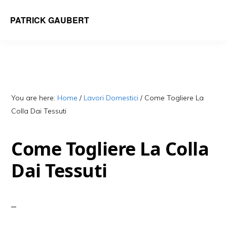
Skip
Skip
PATRICK GAUBERT
to
to
main
primary
content
sidebar
You are here:
Home
/
Lavori Domestici
/
Come Togliere La
Colla Dai Tessuti
Come Togliere La Colla
Dai Tessuti