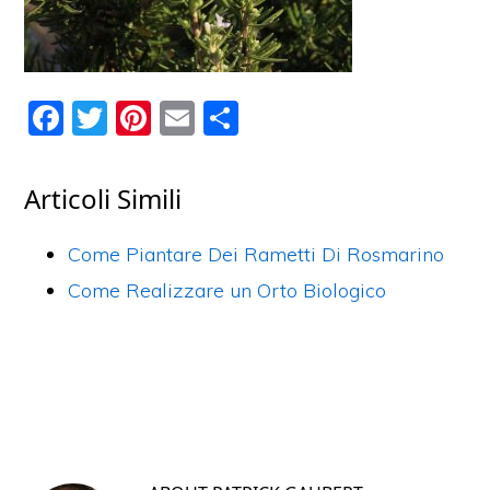
F
T
Pi
E
C
a
w
nt
m
o
c
itt
er
ai
n
Articoli Simili
e
er
e
l
di
b
st
vi
Come Piantare Dei Rametti Di Rosmarino
o
di
Come Realizzare un Orto Biologico
o
k