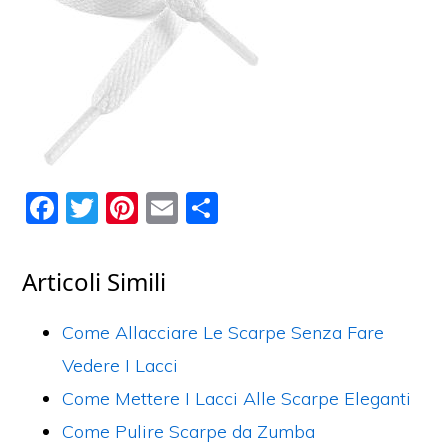
F
T
Pi
E
C
a
w
nt
m
o
c
itt
er
ai
n
Articoli Simili
e
er
e
l
di
b
st
vi
Come Allacciare Le Scarpe Senza Fare
o
di
Vedere I Lacci
o
Come Mettere I Lacci Alle Scarpe Eleganti
k
Come Pulire Scarpe da Zumba