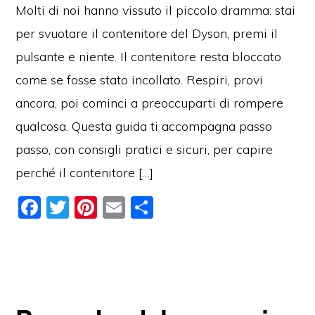
Molti di noi hanno vissuto il piccolo dramma: stai
per svuotare il contenitore del Dyson, premi il
pulsante e niente. Il contenitore resta bloccato
come se fosse stato incollato. Respiri, provi
ancora, poi cominci a preoccuparti di rompere
qualcosa. Questa guida ti accompagna passo
passo, con consigli pratici e sicuri, per capire
perché il contenitore […]
F
T
Pi
E
C
a
w
nt
m
o
c
itt
er
ai
n
e
er
e
l
di
b
st
vi