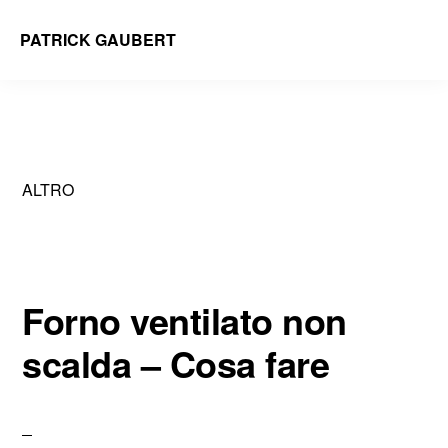
Skip
Skip
PATRICK GAUBERT
to
to
main
primary
content
sidebar
ALTRO
Forno ventilato non
scalda – Cosa fare