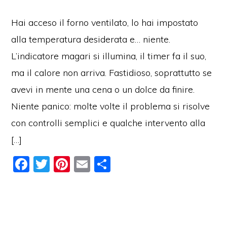
Hai acceso il forno ventilato, lo hai impostato
alla temperatura desiderata e… niente.
L’indicatore magari si illumina, il timer fa il suo,
ma il calore non arriva. Fastidioso, soprattutto se
avevi in mente una cena o un dolce da finire.
Niente panico: molte volte il problema si risolve
con controlli semplici e qualche intervento alla
[…]
F
T
Pi
E
C
a
w
nt
m
o
c
itt
er
ai
n
e
er
e
l
di