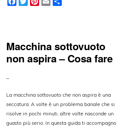
F
T
Pi
E
C
a
w
nt
m
o
c
itt
er
ai
n
e
er
e
l
di
b
st
vi
Macchina sottovuoto
o
di
o
non aspira – Cosa fare
k
La macchina sottovuoto che non aspira è una
seccatura. A volte è un problema banale che si
risolve in pochi minuti, altre volte nasconde un
guasto più serio. In questa guida ti accompagno