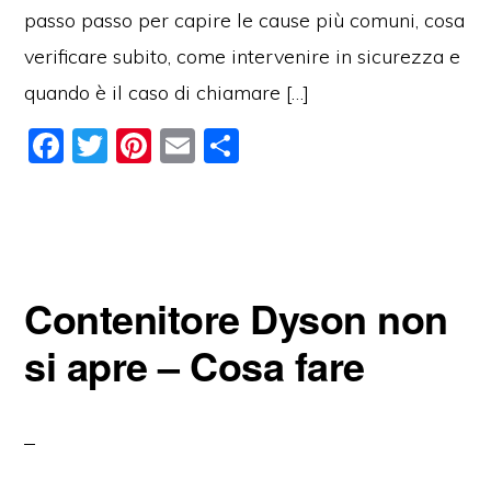
passo passo per capire le cause più comuni, cosa
verificare subito, come intervenire in sicurezza e
quando è il caso di chiamare […]
F
T
Pi
E
C
a
w
nt
m
o
c
itt
er
ai
n
e
er
e
l
di
b
st
vi
Contenitore Dyson non
o
di
o
si apre – Cosa fare
k