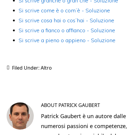
b
st
vi
Si scrive granché o gran che​ - Soluzione
o
di
Si scrive come è o comʼè​ - Soluzione
o
Si scrive cosa hai o cosʼhai​ - Soluzione
k
Si scrive a fianco o affianco​ - Soluzione
Si scrive a pieno o appieno​ - Soluzione
Filed Under:
Altro
ABOUT
PATRICK GAUBERT
Patrick Gaubert è un autore dalle
numerosi passioni e competenze,