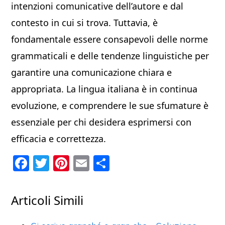
intenzioni comunicative dell’autore e dal
contesto in cui si trova. Tuttavia, è
fondamentale essere consapevoli delle norme
grammaticali e delle tendenze linguistiche per
garantire una comunicazione chiara e
appropriata. La lingua italiana è in continua
evoluzione, e comprendere le sue sfumature è
essenziale per chi desidera esprimersi con
efficacia e correttezza.
F
T
Pi
E
C
a
w
nt
m
o
c
itt
er
ai
n
Articoli Simili
e
er
e
l
di