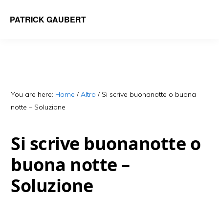
Skip
Skip
PATRICK GAUBERT
to
to
main
primary
content
sidebar
You are here:
Home
/
Altro
/
Si scrive buonanotte o buona
notte​ – Soluzione
Si scrive buonanotte o
buona notte​ –
Soluzione