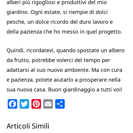
alberi più rigogliosi e produttivi del mio
giardino. Ogni estate, si riempie di dolci
pesche, un dolce ricordo del duro lavoro e
della pazienza che ho messo in quel progetto.
Quindi, ricordatevi, quando spostate un albero
da frutto, potrebbe volerci del tempo per
adattarsi al suo nuovo ambiente. Ma con cura
e pazienza, potete aiutarlo a prosperare nella
sua nuova casa. Buon giardinaggio a tutti voi!
F
T
Pi
E
C
a
w
nt
m
o
c
itt
er
ai
n
Articoli Simili
e
er
e
l
di