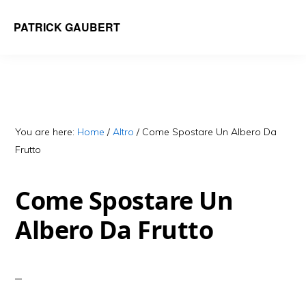
Skip
Skip
PATRICK GAUBERT
to
to
main
primary
content
sidebar
You are here:
Home
/
Altro
/
Come Spostare Un Albero Da
Frutto
Come Spostare Un
Albero Da Frutto