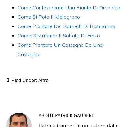
b
st
vi
Come Confezionare Una Pianta Di Orchidea
o
di
Come Si Pota Il Melograno
o
Come Piantare Dei Rametti Di Rosmarino
k
Come Distribuire Il Solfato Di Ferro
Come Piantare Un Castagno Da Una
Castagna
Filed Under:
Altro
ABOUT
PATRICK GAUBERT
Patrick Gaubert è un autore dalle