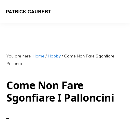
Skip
Skip
PATRICK GAUBERT
to
to
main
primary
content
sidebar
You are here:
Home
/
Hobby
/
Come Non Fare Sgonfiare I
Palloncini
Come Non Fare
Sgonfiare I Palloncini