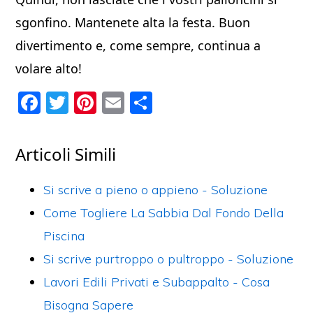
sgonfino. Mantenete alta la festa. Buon
divertimento e, come sempre, continua a
volare alto!
F
T
Pi
E
C
a
w
nt
m
o
c
itt
er
ai
n
Articoli Simili
e
er
e
l
di
b
st
vi
Si scrive a pieno o appieno​ - Soluzione
o
di
Come Togliere La Sabbia Dal Fondo Della
o
Piscina
k
Si scrive purtroppo o pultroppo​ - Soluzione
Lavori Edili Privati e Subappalto - Cosa
Bisogna Sapere